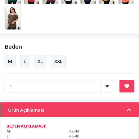
Beden
M
L
XL
XXL
Ürün Açıklaması
BEDEN AÇIKLAMASI:
M:
42-44
L
:
46-48