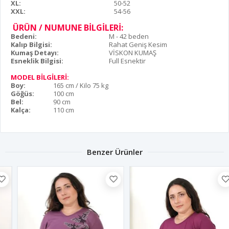
XL:
50-52
XXL:
54-56
ÜRÜN / NUMUNE BİLGİLERİ:
Bedeni:
M - 42 beden
Kalıp Bilgisi:
Rahat Geniş Kesim
Kumaş Detayı:
VİSKON KUMAŞ
Esneklik Bilgisi:
Full Esnektir
MODEL BİLGİLERİ:
Boy:
165 cm / Kilo 75 kg
Göğüs:
100 cm
Bel:
90 cm
Kalça:
110 cm
Benzer Ürünler