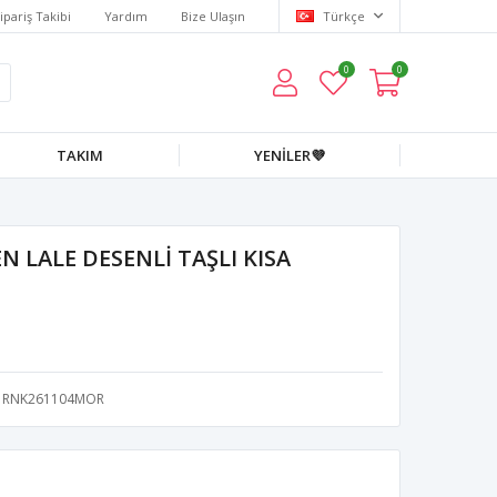
ipariş Takibi
Yardım
Bize Ulaşın
Türkçe
0
0
TAKIM
YENİLER💜
 LALE DESENLİ TAŞLI KISA
RNK261104MOR