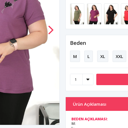
Beden
M
L
XL
XXL
Ürün Açıklaması
BEDEN AÇIKLAMASI:
M: