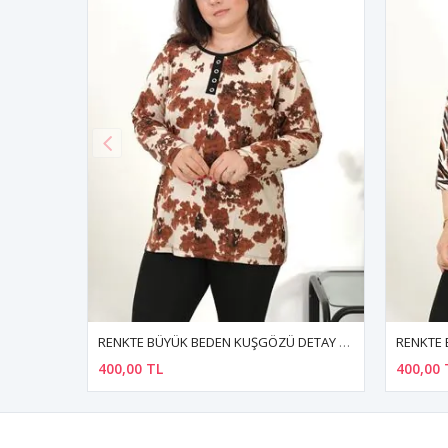
RENKTE BÜYÜK BEDEN KUŞGÖZÜ DETAY DESENLİ UZUN KOL BLUZ
RENKTE BÜYÜK BEDEN KUŞGÖZÜ DETAY DESENLİ KAPRİ K
400,00 TL