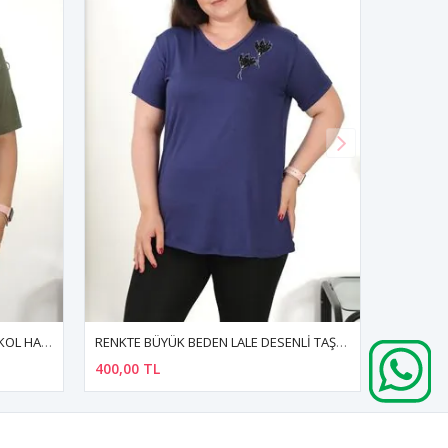
RENKTE BÜYÜK BEDEN LALE DESENLİ TAŞLI KISA KOL LACİVERT BLUZ
RENKTE BÜYÜK BEDEN ÖZEL ÜRETİM FERMUARLI SAKS MAVİ EŞOFMAN TAKIMI
650,00 TL