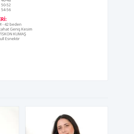
46-48
50-52
54-56
Rİ:
M - 42 beden
Rahat Geniş Kesim
VİSKON KUMAŞ
ull Esnektir