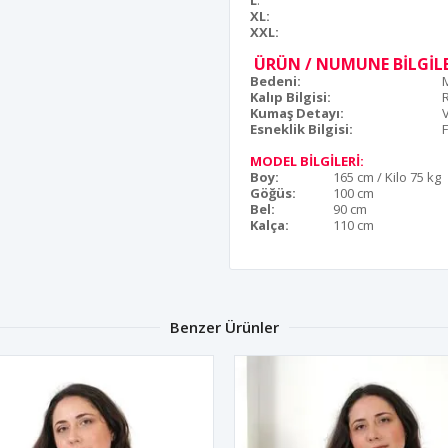
L
:
XL:
XXL:
ÜRÜN / NUMUNE BİLGİLE
Bedeni:
Kalıp Bilgisi:
Kumaş Detayı:
Esneklik Bilgisi:
F
MODEL BİLGİLERİ:
Boy:
165 cm / Kilo 75 kg
Göğüs:
100 cm
Bel:
90 cm
Kalça:
110 cm
Benzer Ürünler