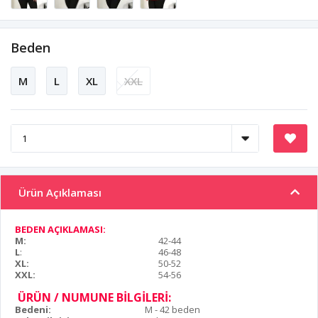
Beden
M
L
XL
XXL
Ürün Açıklaması
BEDEN AÇIKLAMASI:
M:
42-44
L
:
46-48
XL:
50-52
XXL:
54-56
ÜRÜN / NUMUNE BİLGİLERİ:
Bedeni:
M - 42 beden