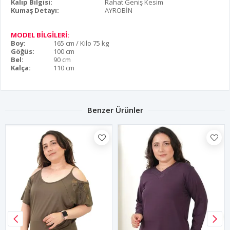
Kalıp Bilgisi:
Rahat Geniş Kesim
Kumaş Detayı:
AYROBİN
MODEL BİLGİLERİ:
Boy:
165 cm / Kilo 75 kg
Göğüs:
100 cm
Bel:
90 cm
Kalça:
110 cm
Benzer Ürünler