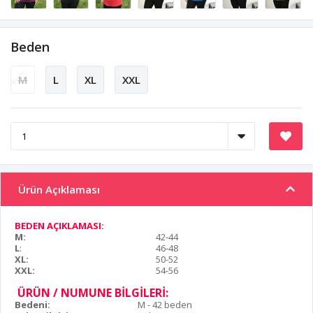
Beden
M
L
XL
XXL
Ürün Açıklaması
BEDEN AÇIKLAMASI:
M:
42-44
L
:
46-48
XL:
50-52
XXL:
54-56
ÜRÜN / NUMUNE BİLGİLERİ:
Bedeni:
M - 42 beden