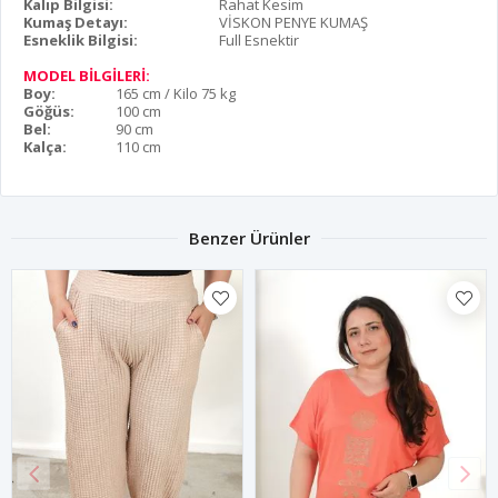
Kalıp Bilgisi:
Rahat Kesim
Kumaş Detayı:
VİSKON PENYE KUMAŞ
Esneklik Bilgisi:
Full Esnektir
MODEL BİLGİLERİ:
Boy:
165 cm / Kilo 75 kg
Göğüs:
100 cm
Bel:
90 cm
Kalça:
110 cm
Benzer Ürünler