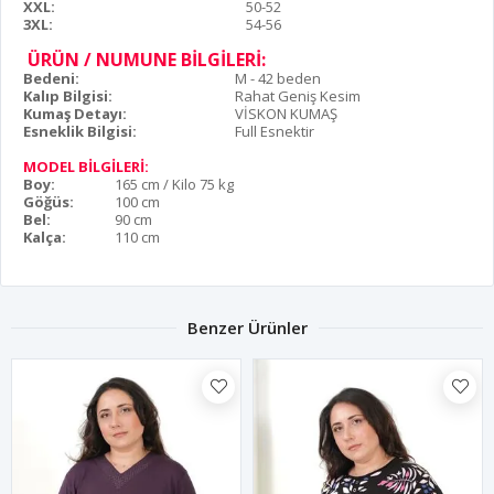
XXL:
50-52
3XL:
54-56
ÜRÜN / NUMUNE BİLGİLERİ:
Bedeni:
M - 42 beden
Kalıp Bilgisi:
Rahat Geniş Kesim
Kumaş Detayı:
VİSKON KUMAŞ
Esneklik Bilgisi:
Full Esnektir
MODEL BİLGİLERİ:
Boy:
165 cm / Kilo 75 kg
Göğüs:
100 cm
Bel:
90 cm
Kalça:
110 cm
Benzer Ürünler