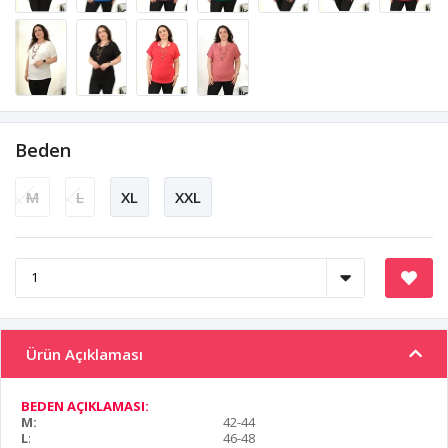
Beden
M
L
XL
XXL
Ürün Açıklaması
BEDEN AÇIKLAMASI:
M:
42-44
L
:
46-48