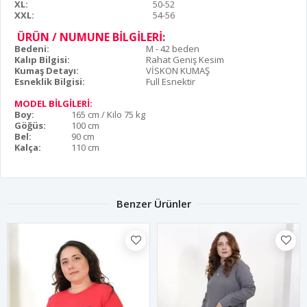
XL:
50-52
XXL:
54-56
ÜRÜN / NUMUNE BİLGİLERİ:
Bedeni:
M - 42 beden
Kalıp Bilgisi:
Rahat Geniş Kesim
Kumaş Detayı:
VİSKON KUMAŞ
Esneklik Bilgisi:
Full Esnektir
MODEL BİLGİLERİ:
Boy:
165 cm / Kilo 75 kg
Göğüs:
100 cm
Bel:
90 cm
Kalça:
110 cm
Benzer Ürünler