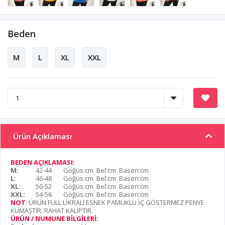
Beden
M
L
XL
XXL
Ürün Açıklaması
BEDEN AÇIKLAMASI:
M:
42-44
Göğüs:cm Bel:cm Basen:cm
L
:
46-48
Göğüs:cm Bel:cm Basen:cm
XL:
50-52
Göğüs:cm Bel:cm Basen:cm
XXL:
54-56
Göğüs:cm Bel:cm Basen:cm
NOT
: ÜRÜN FULL LİKRALI ESNEK PAMUKLU İÇ GÖSTERMEZ PENYE
KUMAŞTIR. RAHAT KALIPTIR.
ÜRÜN / NUMUNE BİLGİLERİ: