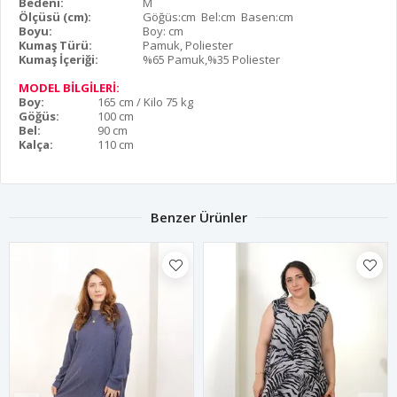
Bedeni:
M
Ölçüsü (cm):
Göğüs:cm Bel:cm Basen:cm
Boyu:
Boy: cm
Kumaş Türü:
Pamuk, Poliester
Kumaş İçeriği:
%65 Pamuk,%35 Poliester
MODEL BİLGİLERİ:
Boy:
165 cm / Kilo 75 kg
Göğüs:
100 cm
Bel:
90 cm
Kalça:
110 cm
Benzer Ürünler