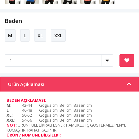
Beden
M
L
XL
XXL
Ürün Açıklaması
BEDEN AÇIKLAMASI:
M:
42-44
Göğüs:cm Bel:cm Basen:cm
L
:
46-48
Göğüs:cm Bel:cm Basen:cm
XL:
50-52
Göğüs:cm Bel:cm Basen:cm
XXL:
54-56
Göğüs:cm Bel:cm Basen:cm
NOT
: ÜRÜN FULL LİKRALI ESNEK PAMUKLU İÇ GÖSTERMEZ PENYE
KUMAŞTIR. RAHAT KALIPTIR.
ÜRÜN / NUMUNE BİLGİLERİ: