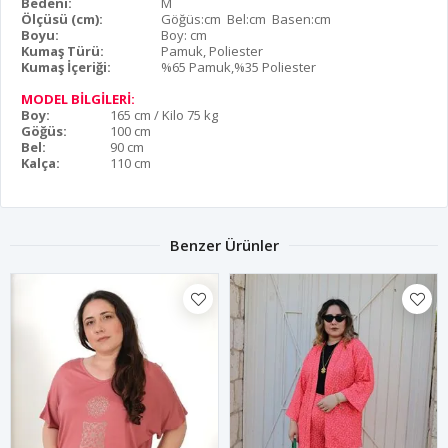
Bedeni:
M
Ölçüsü (cm):
Göğüs:cm Bel:cm Basen:cm
Boyu:
Boy: cm
Kumaş Türü:
Pamuk, Poliester
Kumaş İçeriği:
%65 Pamuk,%35 Poliester
MODEL BİLGİLERİ:
Boy:
165 cm / Kilo 75 kg
Göğüs:
100 cm
Bel:
90 cm
Kalça:
110 cm
Benzer Ürünler