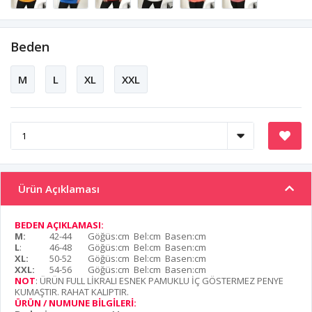
Beden
M
L
XL
XXL
Ürün Açıklaması
BEDEN AÇIKLAMASI:
M:
42-44
Göğüs:cm Bel:cm Basen:cm
L
:
46-48
Göğüs:cm Bel:cm Basen:cm
XL:
50-52
Göğüs:cm Bel:cm Basen:cm
XXL:
54-56
Göğüs:cm Bel:cm Basen:cm
NOT
: ÜRÜN FULL LİKRALI ESNEK PAMUKLU İÇ GÖSTERMEZ PENYE
KUMAŞTIR. RAHAT KALIPTIR.
ÜRÜN / NUMUNE BİLGİLERİ: