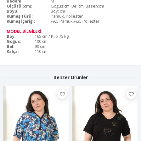
Bedeni:
M
Ölçüsü (cm):
Göğüs:cm Bel:cm Basen:cm
Boyu:
Boy: cm
Kumaş Türü:
Pamuk, Poliester
Kumaş İçeriği:
%65 Pamuk,%35 Poliester
MODEL BİLGİLERİ:
Boy:
165 cm / Kilo 75 kg
Göğüs:
100 cm
Bel:
90 cm
Kalça:
110 cm
Benzer Ürünler