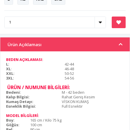
Ürün Açıklaması
BEDEN AÇIKLAMASI:
L:
42-44
XL
:
46-48
XXL:
50-52
3XL:
54-56
ÜRÜN / NUMUNE BİLGİLERİ:
Bedeni:
M - 42 beden
Kalıp Bilgisi:
Rahat Geniş Kesim
Kumaş Detayı:
VİSKON KUMAŞ
Esneklik Bilgisi:
Full Esnektir
MODEL BİLGİLERİ:
Boy:
165 cm / Kilo 75 kg
Göğüs:
100 cm
Bel:
90 cm