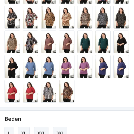
Beden
L
XL
XXL
3XL