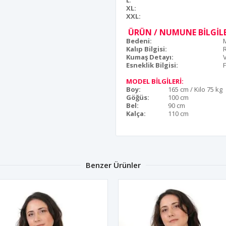
L
:
XL:
XXL:
ÜRÜN / NUMUNE BİLGİLE
Bedeni:
Kalıp Bilgisi:
Kumaş Detayı:
Esneklik Bilgisi:
F
MODEL BİLGİLERİ:
Boy:
165 cm / Kilo 75 kg
Göğüs:
100 cm
Bel:
90 cm
Kalça:
110 cm
Benzer Ürünler