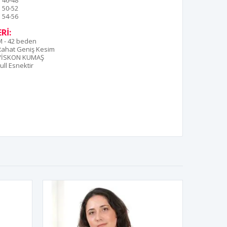
46-48
50-52
54-56
Rİ:
M - 42 beden
Rahat Geniş Kesim
VİSKON KUMAŞ
ull Esnektir