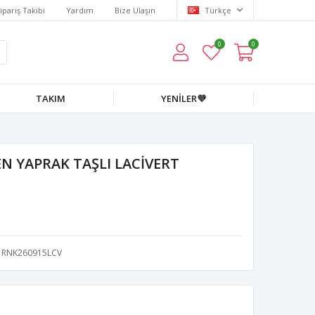
ipariş Takibi
Yardım
Bize Ulaşın
Türkçe
0
0
TAKIM
YENİLER💜
N YAPRAK TAŞLI LACİVERT
RNK260915LCV