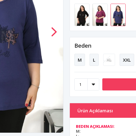
Beden
M
L
XL
XXL
Ürün Açıklaması
BEDEN AÇIKLAMASI:
M: