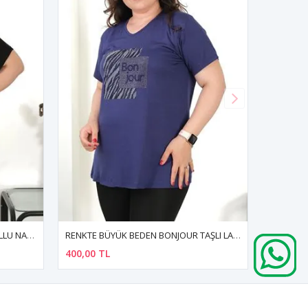
RENKTE BÜYÜK BEDEN BONJOUR TAŞLI LACİVERT BLUZ
RENKTE BÜYÜK BEDEN LALE DESENLİ TAŞLI KISA KOL İNDİGO BLUZ
400,00 TL