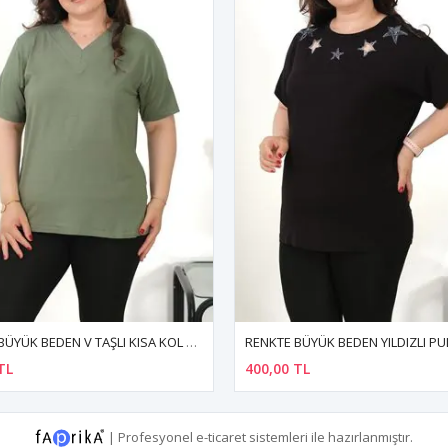
RENKTE BÜYÜK BEDEN YILDIZLI PULLU NAKIŞLI SİYAH BLUZ
400,00 TL
400,00 TL
|
Profesyonel
e-ticaret
sistemleri ile hazırlanmıştır.