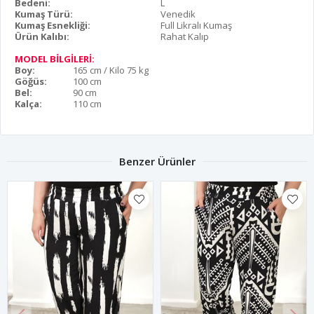
Bedeni:
L
Kumaş Türü:
Venedik
Kumaş Esnekliği:
Full Likralı Kumaş
Ürün Kalıbı:
Rahat Kalıp
MODEL BİLGİLERİ:
Boy:
165 cm / Kilo 75 kg
Göğüs:
100 cm
Bel:
90 cm
Kalça:
110 cm
Benzer Ürünler