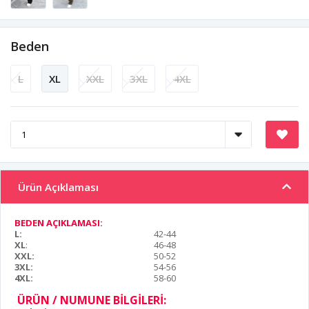
Beden
L
XL
XXL
3XL
4XL
Ürün Açıklaması
BEDEN AÇIKLAMASI:
L:
42-44
XL
:
46-48
XXL:
50-52
3XL:
54-56
4XL:
58-60
ÜRÜN / NUMUNE BİLGİLERİ: