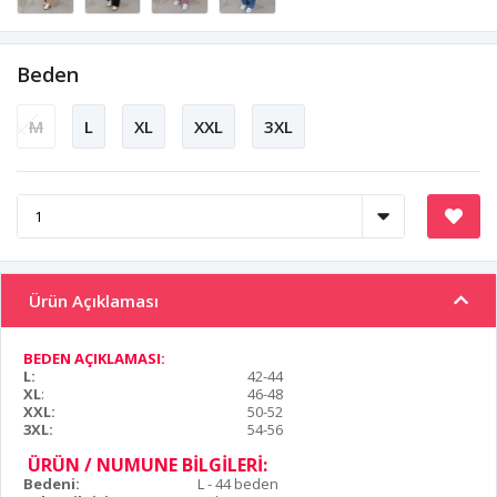
Beden
M
L
XL
XXL
3XL
Ürün Açıklaması
BEDEN AÇIKLAMASI:
L:
42-44
XL
:
46-48
XXL:
50-52
3XL:
54-56
ÜRÜN / NUMUNE BİLGİLERİ:
Bedeni:
L - 44 beden