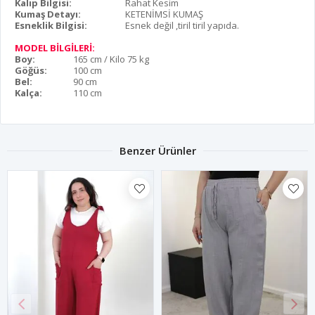
Kalıp Bilgisi:
Rahat Kesim
Kumaş Detayı:
KETENİMSİ KUMAŞ
Esneklik Bilgisi:
Esnek değil ,tiril tiril yapıda.
MODEL BİLGİLERİ:
Boy:
165 cm / Kilo 75 kg
Göğüs:
100 cm
Bel:
90 cm
Kalça:
110 cm
Benzer Ürünler