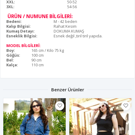
XXL:
50-52
3XL:
54-56
ÜRÜN / NUMUNE BİLGİLERİ:
Bedeni:
M - 42 beden
Kalıp Bilgisi:
Rahat Kesim
Kumaş Detayı:
DOKUMA KUMAŞ
Esneklik Bilgisi:
Esnek değil ,tiril tiril yapıda.
MODEL BİLGİLERİ:
Boy:
165 cm / Kilo 75 kg
Göğüs:
100 cm
Bel:
90 cm
Kalça:
110 cm
Benzer Ürünler