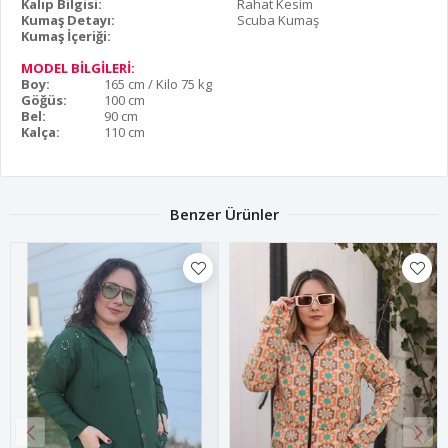
Kalıp Bilgisi:
Rahat Kesim
Kumaş Detayı:
Scuba Kumaş
Kumaş İçeriği:
MODEL BİLGİLERİ:
Boy:
165 cm / Kilo 75 kg
Göğüs:
100 cm
Bel:
90 cm
Kalça:
110 cm
Benzer Ürünler