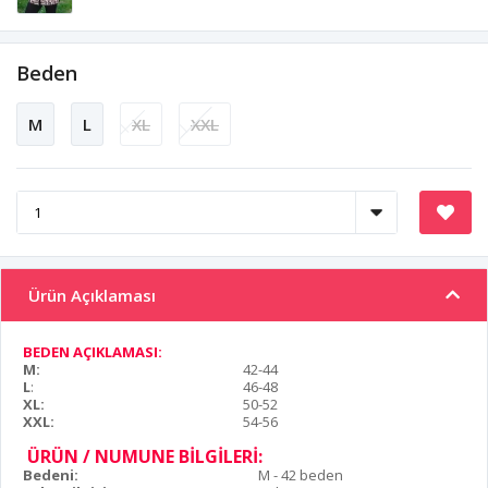
Beden
M
L
XL
XXL
Ürün Açıklaması
BEDEN AÇIKLAMASI:
M:
42-44
L
:
46-48
XL:
50-52
XXL:
54-56
ÜRÜN / NUMUNE BİLGİLERİ:
Bedeni:
M - 42 beden