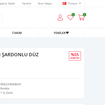
ipariş Takibi
Yardım
Bize Ulaşın
Türkçe
0
0
TAKIM
YENİLER💜
M ŞARDONLU DÜZ
%55
i̇ndi̇ri̇m
RNK239084KHV
Renkte
1 İş Günü