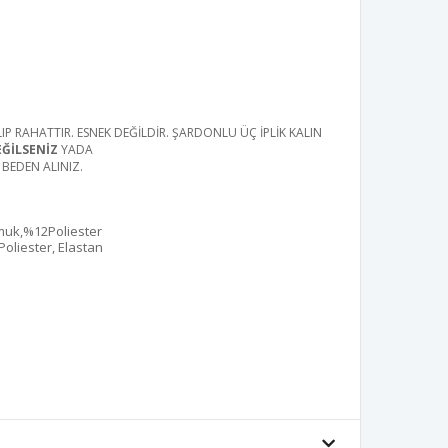
LIP RAHATTIR. ESNEK DEĞİLDİR. ŞARDONLU ÜÇ İPLİK KALIN
EĞİLSENİZ
YADA
 BEDEN ALINIZ.
uk,%12Poliester
oliester, Elastan