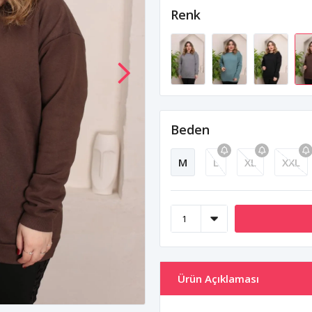
Renk
Beden
M
L
XL
XXL
Ürün Açıklaması