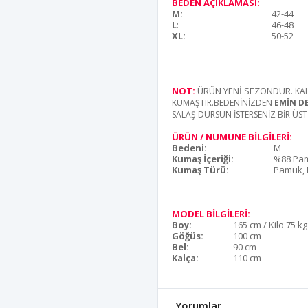
BEDEN AÇIKLAMASI:
M:
42-44
L
:
46-48
XL:
50-52
NOT:
ÜRÜN YENİ SEZONDUR
. KA
KUMAŞTIR.BEDENİNİZDEN
EMİN D
SALAŞ DURSUN İSTERSENİZ BİR ÜST
ÜRÜN / NUMUNE BİLGİLERİ:
Bedeni:
M
Kumaş İçeriği:
%88 Pam
Kumaş Türü:
Pamuk, P
MODEL BİLGİLERİ:
Boy:
165 cm / Kilo 75 kg
Göğüs:
100 cm
Bel:
90 cm
Kalça:
110 cm
Yorumlar