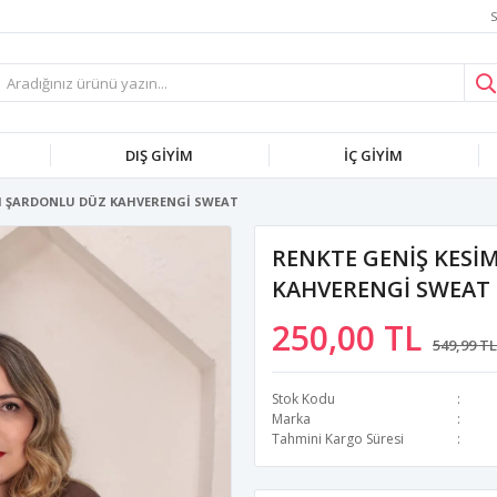
S
DIŞ GİYİM
İÇ GİYİM
İM ŞARDONLU DÜZ KAHVERENGİ SWEAT
RENKTE GENİŞ KESİ
KAHVERENGİ SWEAT
250,00 TL
549,99 TL
Stok Kodu
Marka
Tahmini Kargo Süresi