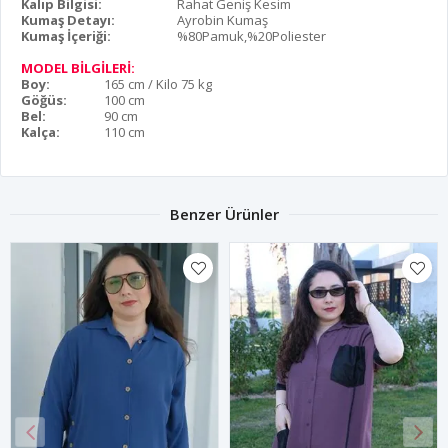
Kalıp Bilgisi:
Rahat Geniş Kesim
Kumaş Detayı:
Ayrobin Kumaş
Kumaş İçeriği:
%80Pamuk,%20Poliester
MODEL BİLGİLERİ:
Boy:
165 cm / Kilo 75 kg
Göğüs:
100 cm
Bel:
90 cm
Kalça:
110 cm
Benzer Ürünler