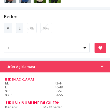
Beden
M
L
XL
XXL
Ürün Açıklaması
BEDEN AÇIKLAMASI:
M:
42-44
L
:
46-48
XL:
50-52
XXL:
54-56
ÜRÜN / NUMUNE BİLGİLERİ:
Bedeni:
M - 42 beden