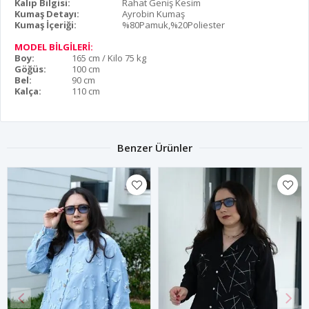
Kalıp Bilgisi:
Rahat Geniş Kesim
Kumaş Detayı:
Ayrobin Kumaş
Kumaş İçeriği:
%80Pamuk,%20Poliester
MODEL BİLGİLERİ:
Boy:
165 cm / Kilo 75 kg
Göğüs:
100 cm
Bel:
90 cm
Kalça:
110 cm
Benzer Ürünler