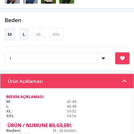
Beden
M
L
XL
XXL
Ürün Açıklaması
BEDEN AÇIKLAMASI:
M:
42-44
L
:
46-48
XL:
50-52
XXL:
54-56
ÜRÜN / NUMUNE BİLGİLERİ:
Bedeni:
M - 42 beden