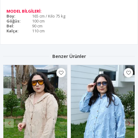
MODEL BİLGİLERİ:
Boy:
165 cm / Kilo 75 kg
Göğüs:
100 cm
Bel:
90 cm
Kalça:
110 cm
Benzer Ürünler