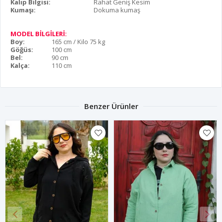
Kalıp Bilgisi:
Rahat Geniş Kesim
Kumaşı:
Dokuma kumaş
MODEL BİLGİLERİ:
Boy:
165 cm / Kilo 75 kg
Göğüs:
100 cm
Bel:
90 cm
Kalça:
110 cm
Benzer Ürünler