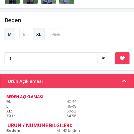
Beden
M
L
XL
XXL
Ürün Açıklaması
BEDEN AÇIKLAMASI:
M:
42-44
L
:
46-48
XL:
50-52
XXL:
54-56
ÜRÜN / NUMUNE BİLGİLERİ:
Bedeni:
M - 42 beden