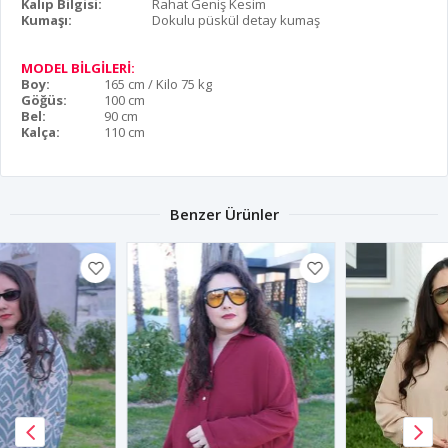
Kalıp Bilgisi:
Rahat Geniş Kesim
Kumaşı:
Dokulu püskül detay kumaş
MODEL BİLGİLERİ:
Boy:
165 cm / Kilo 75 kg
Göğüs:
100 cm
Bel:
90 cm
Kalça:
110 cm
Benzer Ürünler