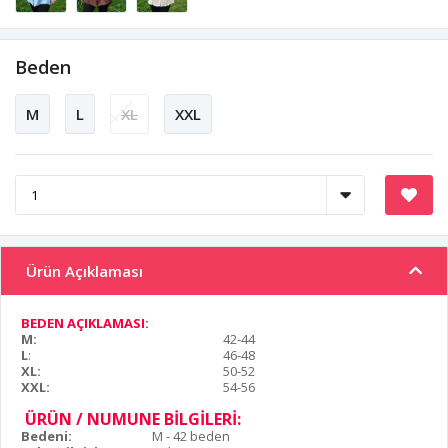
Beden
M
L
XL
XXL
Ürün Açıklaması
BEDEN AÇIKLAMASI:
M:
42-44
L
:
46-48
XL:
50-52
XXL:
54-56
ÜRÜN / NUMUNE BİLGİLERİ:
Bedeni:
M - 42 beden