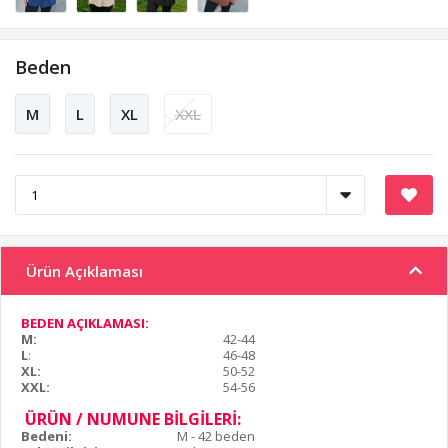
Beden
M
L
XL
XXL
Ürün Açıklaması
BEDEN AÇIKLAMASI:
M:
42-44
L
:
46-48
XL:
50-52
XXL:
54-56
ÜRÜN / NUMUNE BİLGİLERİ:
Bedeni:
M - 42 beden