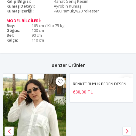
Kalıp Bilgisi:
Rahat Geniş Kesim
Kumaş Detayı:
Ayrobin Kumaş
Kumaş İçeriği:
%80Pamuk,%20Poliester
MODEL BİLGİLERİ:
Boy:
165 cm / Kilo 75 kg
Göğüs:
100 cm
Bel:
90 cm
Kalça:
110 cm
Benzer Ürünler
RENKTE BÜYÜK BEDEN DESENLİ DÜĞMELİ GÖMLEK
630,00 TL