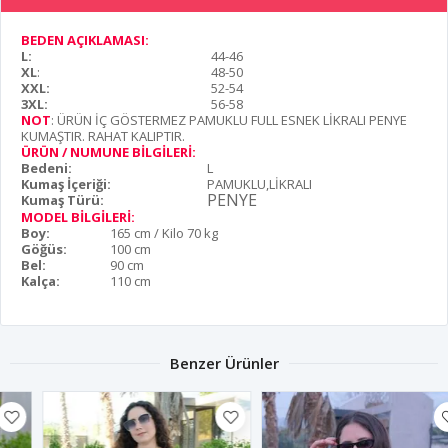
BEDEN AÇIKLAMASI:
L:
44-46
XL
:
48-50
XXL:
52-54
3XL:
56-58
NOT
: ÜRÜN İÇ GÖSTERMEZ PAMUKLU FULL ESNEK LİKRALI PENYE
KUMAŞTIR. RAHAT KALIPTIR.
ÜRÜN / NUMUNE BİLGİLERİ:
Bedeni:
L
Kumaş İçeriği:
PAMUKLU,LİKRALI
PENYE
Kumaş Türü:
MODEL BİLGİLERİ:
Boy:
165 cm / Kilo 70 kg
Göğüs:
100 cm
Bel:
90 cm
Kalça:
110 cm
Benzer Ürünler