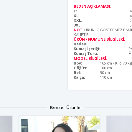
BEDEN AÇIKLAMASI:
L:
4
XL
:
4
XXL:
5
3XL:
5
NOT
: ÜRÜN İÇ GÖSTERMEZ PAMU
KALIPTIR.
ÜRÜN / NUMUNE BİLGİLERİ:
Bedeni:
L
Kumaş İçeriği:
P
P
Kumaş Türü:
MODEL BİLGİLERİ:
Boy:
165 cm / Kilo 70 kg
Göğüs:
100 cm
Bel:
90 cm
Kalça:
110 cm
Benzer Ürünler