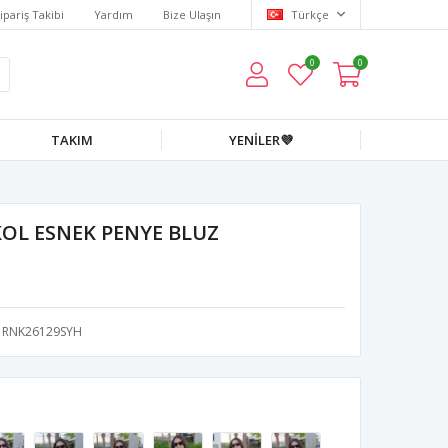
ipariş Takibi
Yardım
Bize Ulaşın
Türkçe
0
0
TAKIM
YENİLER💜
KOL ESNEK PENYE BLUZ
RNK26129SYH