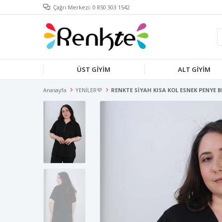
Çağrı Merkezi: 0 850 303 1542
ÜST GİYİM
ALT GİYİM
Anasayfa
YENİLER💜
RENKTE SİYAH KISA KOL ESNEK PENYE 