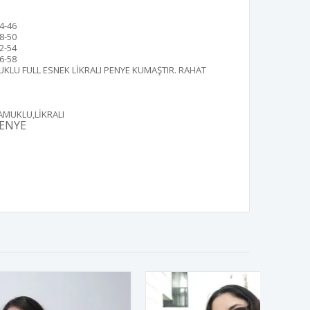
4-46
8-50
2-54
6-58
KLU FULL ESNEK LİKRALI PENYE KUMAŞTIR. RAHAT
AMUKLU,LİKRALI
ENYE