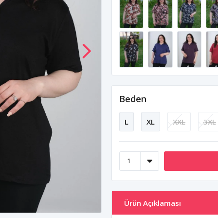
Beden
L
XL
XXL
3XL
Ürün Açıklaması