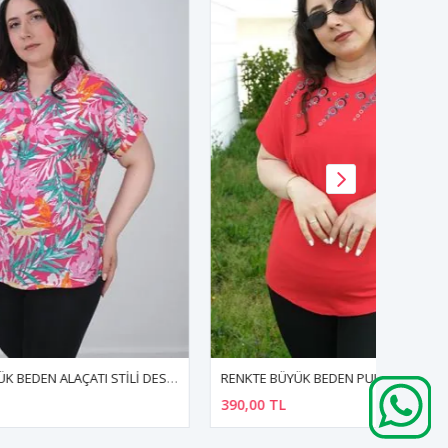
RENKTE BÜYÜK BEDEN ALAÇATI STİLİ DESENLİ BLUZ
RENKTE BÜYÜK BEDEN PULLU SİMLİ HALKA NAKIŞLI KIRMIZI BLUZ
390,00 TL
550,00 