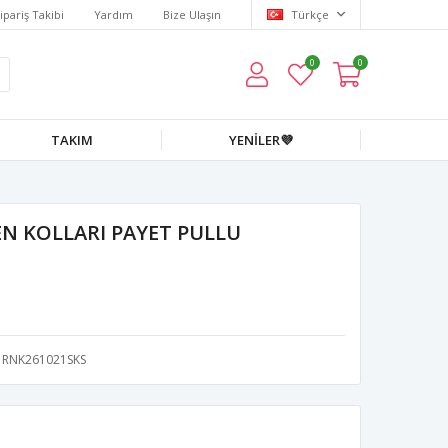
ipariş Takibi
Yardım
Bize Ulaşın
Türkçe
0
0
TAKIM
YENİLER💜
N KOLLARI PAYET PULLU
RNK261021SKS