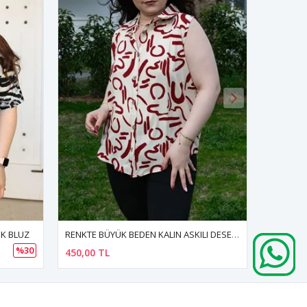
RENKTE BÜYÜK BEDEN KALIN ASKILI DESENLİ BLUZ
RENKTE BÜYÜK BEDEN ÜÇGEN TAŞLI VE BASKILI KIRMIZI BLUZ
400,00 TL
400,00 