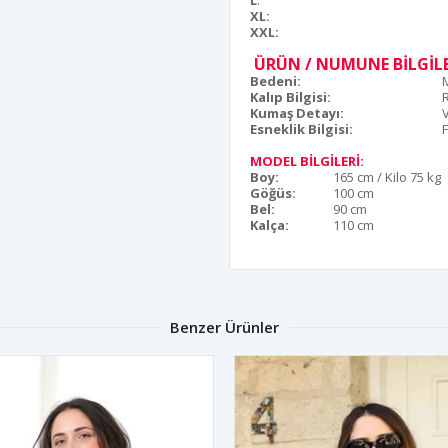
L
:
XL:
XXL:
ÜRÜN / NUMUNE BİLGİLE
Bedeni:
Kalıp Bilgisi:
Kumaş Detayı:
Esneklik Bilgisi:
F
MODEL BİLGİLERİ:
Boy:
165 cm / Kilo 75 kg
Göğüs:
100 cm
Bel:
90 cm
Kalça:
110 cm
Benzer Ürünler