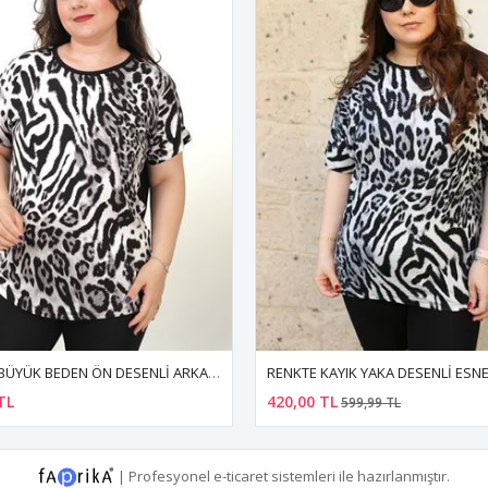
KAYIK YAKA DESENLİ ESNEK BLUZ
%30
TL
450,00 TL
599,99 TL
|
Profesyonel
e-ticaret
sistemleri ile hazırlanmıştır.