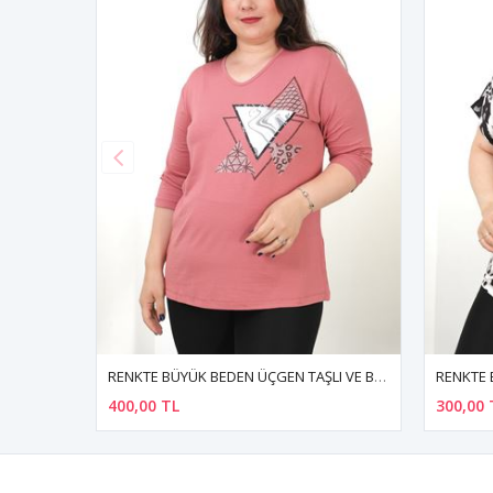
RENKTE BÜYÜK BEDEN ÜÇGEN TAŞLI VE BASKILI KAPRİ KOL PUDRA BLUZ
RENKTE BÜYÜK BEDEN ÖN DESENLİ ARKASI DÜZ RENK BLUZ
RENKTE 
300,00 TL
420,00 