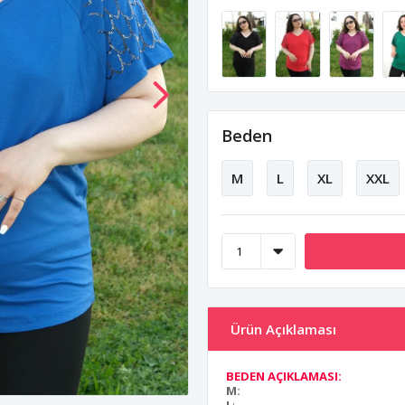
Beden
M
L
XL
XXL
Ürün Açıklaması
BEDEN AÇIKLAMASI:
M: