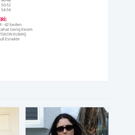
46-48
50-52
54-56
Rİ:
M - 42 beden
Rahat Geniş Kesim
VİSKON KUMAŞ
ull Esnektir