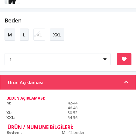
Beden
M
L
XL
XXL
Ürün Açıklaması
BEDEN AÇIKLAMASI:
M:
42-44
L
:
46-48
XL:
50-52
XXL:
54-56
ÜRÜN / NUMUNE BİLGİLERİ:
Bedeni:
M - 42 beden