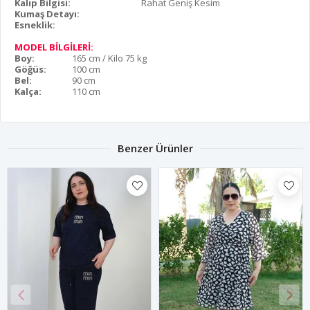
Kalıp Bilgisi:
Rahat Geniş Kesim
Kumaş Detayı:
Esneklik:
MODEL BİLGİLERİ:
Boy:
165 cm / Kilo 75 kg
Göğüs:
100 cm
Bel:
90 cm
Kalça:
110 cm
Benzer Ürünler