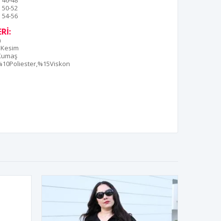
46-48
50-52
54-56
Rİ:
n
 Kesim
 Kumaş
10Poliester,%15Viskon