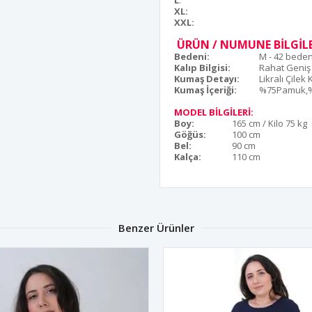
L
:
XL:
XXL:
ÜRÜN / NUMUNE BİLGİLE
Bedeni:
M - 42 bede
Kalıp Bilgisi:
Rahat Geniş
Kumaş Detayı:
Likralı Çilek
Kumaş İçeriği:
%75Pamuk,%
MODEL BİLGİLERİ:
Boy:
165 cm / Kilo 75 kg
Göğüs:
100 cm
Bel:
90 cm
Kalça:
110 cm
Benzer Ürünler