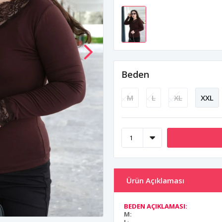
Beden
M
L
XL
XXL
Ürün Açıklaması
BEDEN AÇIKLAMASI:
M: