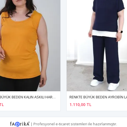
RENKTE BÜYÜK BEDEN AYROBİN LACİVERT TAKIM
0 TL
620,00 TL
|
Profesyonel
e-ticaret
sistemleri ile hazırlanmıştır.