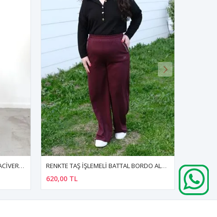
RENKTE TAŞ İŞLEMELİ BATTAL BORDO ALT EŞOFMAN
RENKTE BÜYÜK BEDEN YAKA BAĞCIKLI BONCUKLU DESENLİ BLUZ
390,00 TL
500,00 