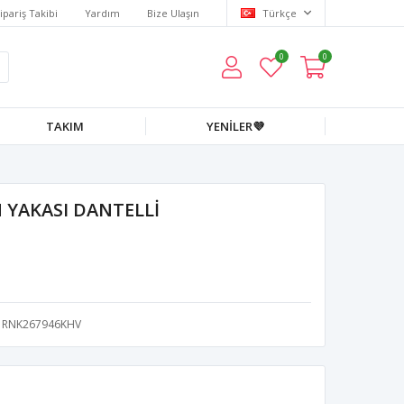
ipariş Takibi
Yardım
Bize Ulaşın
Türkçe
0
0
TAKIM
YENİLER💜
 YAKASI DANTELLİ
RNK267946KHV