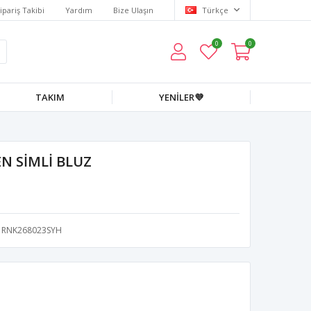
ipariş Takibi
Yardım
Bize Ulaşın
Türkçe
0
0
TAKIM
YENİLER💜
N SİMLİ BLUZ
RNK268023SYH