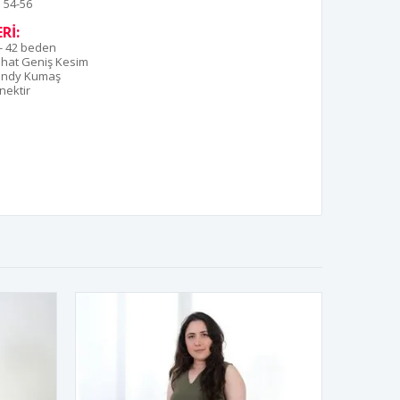
54-56
Rİ:
- 42 beden
hat Geniş Kesim
andy Kumaş
nektir