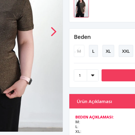
Beden
M
L
XL
XXL
Ürün Açıklaması
BEDEN AÇIKLAMASI:
M:
L
:
XL: