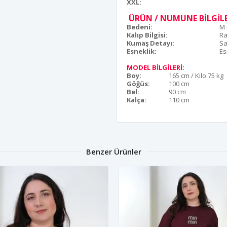
XXL:
ÜRÜN / NUMUNE BİLGİLE
Bedeni:
M 
Kalıp Bilgisi:
Ra
Kumaş Detayı:
S
Esneklik:
Es
MODEL BİLGİLERİ:
Boy:
165 cm / Kilo 75 kg
Göğüs:
100 cm
Bel:
90 cm
Kalça:
110 cm
Benzer Ürünler