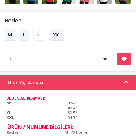
Beden
M
L
XL
XXL
Ürün Açıklaması
BEDEN AÇIKLAMASI:
M:
42-44
L
:
46-48
XL:
50-52
XXL:
54-56
ÜRÜN / NUMUNE BİLGİLERİ:
Bedeni:
M - 42 beden