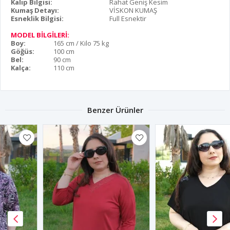
Kalıp Bilgisi:
Rahat Geniş Kesim
Kumaş Detayı:
VİSKON KUMAŞ
Esneklik Bilgisi:
Full Esnektir
MODEL BİLGİLERİ:
Boy:
165 cm / Kilo 75 kg
Göğüs:
100 cm
Bel:
90 cm
Kalça:
110 cm
Benzer Ürünler