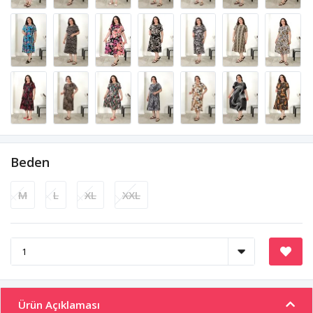
Beden
M
L
XL
XXL
Ürün Açıklaması