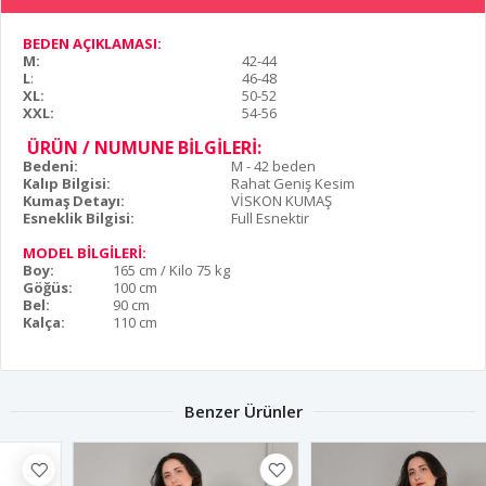
BEDEN AÇIKLAMASI:
M:
42-44
L
:
46-48
XL:
50-52
XXL:
54-56
ÜRÜN / NUMUNE BİLGİLERİ:
Bedeni:
M - 42 beden
Kalıp Bilgisi:
Rahat Geniş Kesim
Kumaş Detayı:
VİSKON KUMAŞ
Esneklik Bilgisi:
Full Esnektir
MODEL BİLGİLERİ:
Boy:
165 cm / Kilo 75 kg
Göğüs:
100 cm
Bel:
90 cm
Kalça:
110 cm
Benzer Ürünler