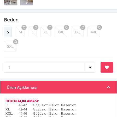
Beden
S
M
L
XL
XXL
3XL
4XL
5XL
Ürün Açıklaması
BEDEN AÇIKLAMASI:
L:
40-42
Göğüs:cm Bel:cm Basen:cm
XL
:
42-44
Göğüs:cm Bel:cm Basen:cm
XXL:
44-46
Göğüs:cm Bel:cm Basen:cm