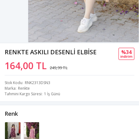
RENKTE ASKILI DESENLİ ELBİSE
%34
i̇ndi̇ri̇m
164,00 TL
249,99 TL
Stok Kodu
RNK2313DSN3
Marka
Renkte
Tahmini Kargo Süresi
1 İş Günü
Renk