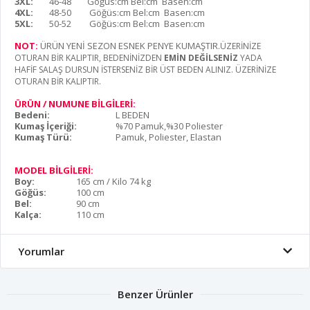
3XL:
46-48
Göğüs:cm Bel:cm Basen:cm
4XL:
48-50
Göğüs:cm Bel:cm Basen:cm
5XL:
50-52
Göğüs:cm Bel:cm Basen:cm
NOT:
ÜRÜN YENİ SEZON ESNEK PENYE KUMAŞTIR
.
ÜZERİNİZE
OTURAN BİR KALIPTIR,
BEDENİNİZDEN
EMİN DEĞİLSENİZ
YADA
HAFİF SALAŞ DURSUN İSTERSENİZ BİR ÜST BEDEN ALINIZ. ÜZERİNİZE
OTURAN BİR KALIPTIR.
ÜRÜN / NUMUNE BİLGİLERİ:
Bedeni:
L BEDEN
Kumaş İçeriği:
%70 Pamuk,%30 Poliester
Kumaş Türü:
Pamuk, Poliester, Elastan
MODEL BİLGİLERİ:
Boy:
165 cm / Kilo 74 kg
Göğüs:
100 cm
Bel:
90 cm
Kalça:
110 cm
Yorumlar
Benzer Ürünler