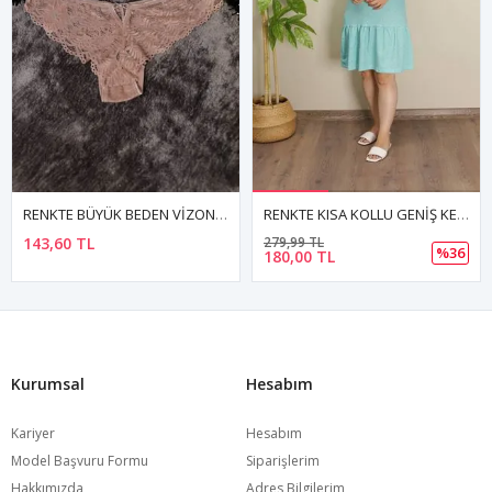
RENKTE BÜYÜK BEDEN VİZON TAŞ DETAYLI DANTELLİ KÜLOT
RENKTE KISA KOLLU GENİŞ KESİM DESENLİ ELBİSE
143,60 TL
279,99 TL
%36
180,00 TL
Kurumsal
Hesabım
Kariyer
Hesabım
Model Başvuru Formu
Siparişlerim
Hakkımızda
Adres Bilgilerim