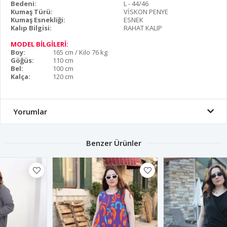
Bedeni:
L - 44/46
Kumaş Türü:
VİSKON PENYE
Kumaş Esnekliği:
ESNEK
Kalıp Bilgisi:
RAHAT KALIP
MODEL BİLGİLERİ:
Boy:
165 cm / Kilo 76 kg
Göğüs:
110 cm
Bel:
100 cm
Kalça:
120 cm
Yorumlar
Benzer Ürünler