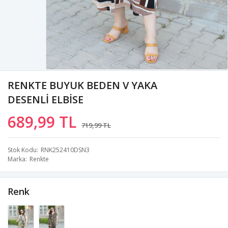
RENKTE BUYUK BEDEN V YAKA
DESENLİ ELBİSE
689,99 TL
719,99 TL
Stok Kodu
RNK252410DSN3
Marka
Renkte
Renk