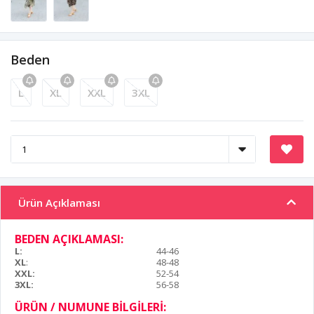
Beden
L
XL
XXL
3XL
Ürün Açıklaması
BEDEN AÇIKLAMASI:
L:
44-46
XL
:
48-48
XXL:
52-54
3XL:
56-58
ÜRÜN / NUMUNE BİLGİLERİ: