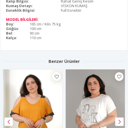
Kalıp Bilgisi:
Rahat Geniş Kesim
Kumaş Detayı:
VİSKON KUMAŞ
Esneklik Bilgisi:
Full Esnektir
MODEL BİLGİLERİ:
Boy:
165 cm / Kilo 75 kg
Göğüs:
100 cm
Bel:
90 cm
Kalça:
110 cm
Benzer Ürünler