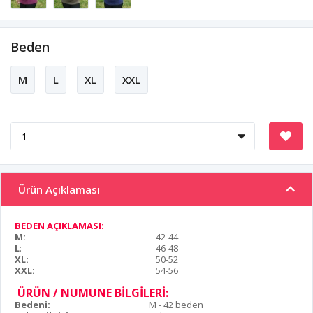
Beden
M
L
XL
XXL
Ürün Açıklaması
BEDEN AÇIKLAMASI:
M:
42-44
L
:
46-48
XL:
50-52
XXL:
54-56
ÜRÜN / NUMUNE BİLGİLERİ:
Bedeni:
M - 42 beden