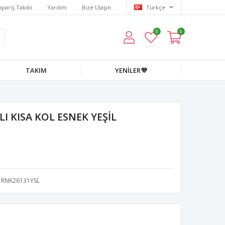
ipariş Takibi
Yardım
Bize Ulaşın
Türkçe
0
0
TAKIM
YENİLER💜
I KISA KOL ESNEK YEŞİL
RNK26131YSL