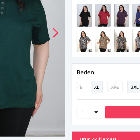
Beden
L
XL
XXL
3XL
Ürün Açıklaması