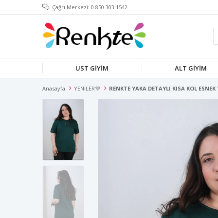
Çağrı Merkezi: 0 850 303 1542
ÜST GİYİM
ALT GİYİM
Anasayfa
YENİLER💜
RENKTE YAKA DETAYLI KISA KOL ESNEK 