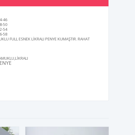
4-46
8-50
2-54
6-58
KLU FULL ESNEK LİKRALI PENYE KUMAŞTIR. RAHAT
AMUKLU,LİKRALI
ENYE