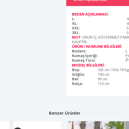
BEDEN AÇIKLAMASI:
L:
4
XL
:
4
XXL:
5
3XL:
5
NOT
: ÜRÜN İÇ GÖSTERMEZ PAMU
KALIPTIR.
ÜRÜN / NUMUNE BİLGİLERİ:
Bedeni:
L
Kumaş İçeriği:
P
P
Kumaş Türü:
MODEL BİLGİLERİ:
Boy:
165 cm / Kilo 70 kg
Göğüs:
100 cm
Bel:
90 cm
Kalça:
110 cm
Benzer Ürünler