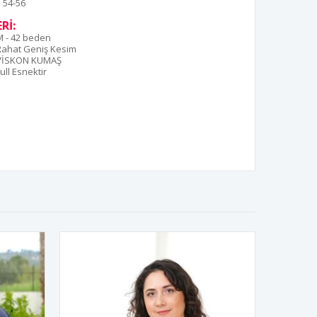
54-56
Rİ:
M - 42 beden
Rahat Geniş Kesim
VİSKON KUMAŞ
ull Esnektir