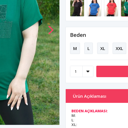
Beden
M
L
XL
XXL
Ürün Açıklaması
BEDEN AÇIKLAMASI:
M:
L
:
XL: