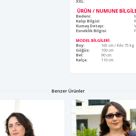
XXL:
ÜRÜN / NUMUNE BİLGİLE
Bedeni:
Kalıp Bilgisi:
Kumaş Detayı:
Esneklik Bilgisi:
F
MODEL BİLGİLERİ:
Boy:
165 cm / Kilo 75 kg
Göğüs:
100 cm
Bel:
90 cm
Kalça:
110 cm
Benzer Ürünler