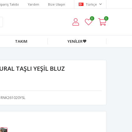
ipariş Takibi
Yardım
Bize Ulaşın
Türkçe
0
0
TAKIM
YENİLER💜
URAL TAŞLI YEŞİL BLUZ
RNK261020YSL