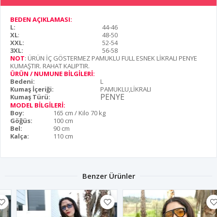
BEDEN AÇIKLAMASI:
L:
44-46
XL
:
48-50
XXL:
52-54
3XL:
56-58
NOT
: ÜRÜN İÇ GÖSTERMEZ PAMUKLU FULL ESNEK LİKRALI PENYE
KUMAŞTIR. RAHAT KALIPTIR.
ÜRÜN / NUMUNE BİLGİLERİ:
Bedeni:
L
Kumaş İçeriği:
PAMUKLU,LİKRALI
PENYE
Kumaş Türü:
MODEL BİLGİLERİ:
Boy:
165 cm / Kilo 70 kg
Göğüs:
100 cm
Bel:
90 cm
Kalça:
110 cm
Benzer Ürünler