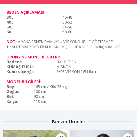
BEDEN AÇIKLAMASI:
3XL:
46-48
4XL
:
50-52
5XL:
54-56
6XL:
58-60
NOT:
V YAKA ESNEK PAMUKLU VİSKONDUR
.İÇ GÖSTERMEZ.
1.KALİTE MALZEMELER KULLANILMIŞ OLUP KALIP OLDUKÇA RAHAT.
ÜRÜN / NUMUNE BİLGİLERİ:
Bedeni:
3XL BEDEN
KUMAŞ TÜRÜ:
VİSKON
Kumaş İçeriği:
%95 VİSKON,%5 Likra
MODEL BİLGİLERİ:
Boy:
165 cm / Kilo 75 kg
Göğüs:
100 cm
Bel:
90 cm
Kalça:
110 cm
Benzer Ürünler