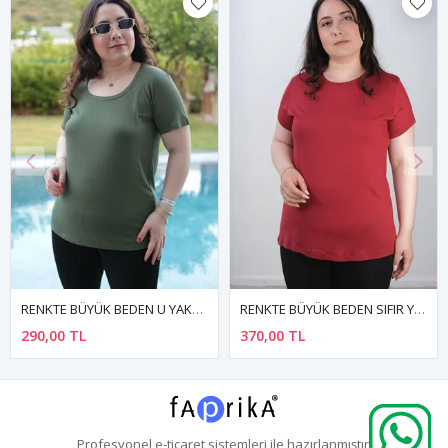
RENKTE BÜYÜK BEDEN SIFIR YAKA KISA KOL BORDO BASİC TSHİRT
RENKTE BEYAZ GENİŞ KESİM V YAKA PAMUKLU ESNEK BLUZ
370,00 TL
400,00 TL
Profesyonel
e-ticaret
sistemleri ile hazırlanmıştır.