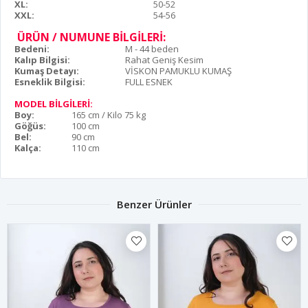
XL:
50-52
XXL:
54-56
ÜRÜN / NUMUNE BİLGİLERİ:
Bedeni:
M - 44 beden
Kalıp Bilgisi:
Rahat Geniş Kesim
Kumaş Detayı:
VİSKON PAMUKLU KUMAŞ
Esneklik Bilgisi:
FULL ESNEK
MODEL BİLGİLERİ:
Boy:
165 cm / Kilo 75 kg
Göğüs:
100 cm
Bel:
90 cm
Kalça:
110 cm
Benzer Ürünler