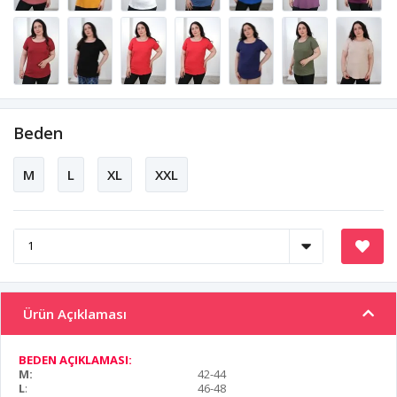
Beden
M
L
XL
XXL
Ürün Açıklaması
BEDEN AÇIKLAMASI:
M:
42-44
L
:
46-48