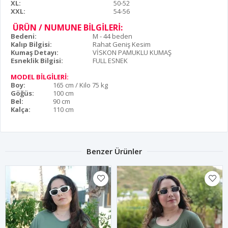
XL:
50-52
XXL:
54-56
ÜRÜN / NUMUNE BİLGİLERİ:
Bedeni:
M - 44 beden
Kalıp Bilgisi:
Rahat Geniş Kesim
Kumaş Detayı:
VİSKON PAMUKLU KUMAŞ
Esneklik Bilgisi:
FULL ESNEK
MODEL BİLGİLERİ:
Boy:
165 cm / Kilo 75 kg
Göğüs:
100 cm
Bel:
90 cm
Kalça:
110 cm
Benzer Ürünler