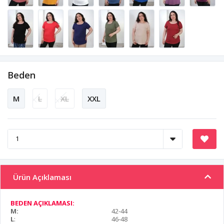
Beden
M
L
XL
XXL
Ürün Açıklaması
BEDEN AÇIKLAMASI:
M:
42-44
L
:
46-48