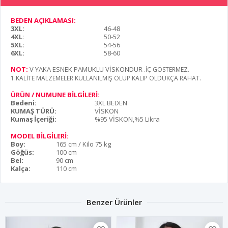
BEDEN AÇIKLAMASI:
3XL:
46-48
4XL
:
50-52
5XL:
54-56
6XL:
58-60
NOT:
V YAKA ESNEK PAMUKLU VİSKONDUR
.İÇ GÖSTERMEZ.
1.KALİTE MALZEMELER KULLANILMIŞ OLUP KALIP OLDUKÇA RAHAT.
ÜRÜN / NUMUNE BİLGİLERİ:
Bedeni:
3XL BEDEN
KUMAŞ TÜRÜ:
VİSKON
Kumaş İçeriği:
%95 VİSKON,%5 Likra
MODEL BİLGİLERİ:
Boy:
165 cm / Kilo 75 kg
Göğüs:
100 cm
Bel:
90 cm
Kalça:
110 cm
Benzer Ürünler