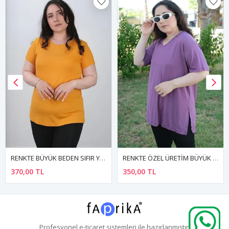
RENKTE BÜYÜK BEDEN SIFIR YAKA KISA KOL HARDAL BASİC TSHİRT
RENKTE ÖZEL ÜRETİM BÜYÜK BEDEN LİLA BASİC T-SHİRT
370,00 TL
350,00 TL
Profesyonel
e-ticaret
sistemleri ile hazırlanmıştır.