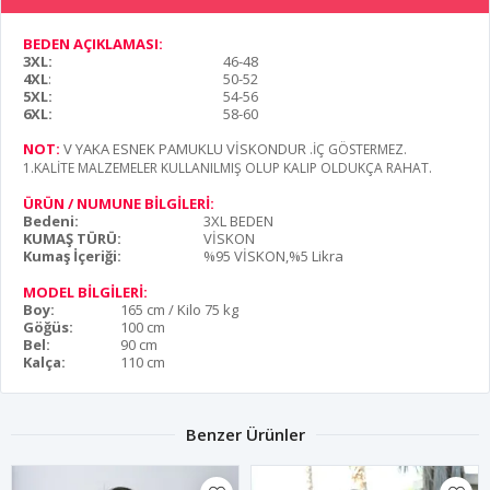
BEDEN AÇIKLAMASI:
3XL:
46-48
4XL
:
50-52
5XL:
54-56
6XL:
58-60
NOT:
V YAKA ESNEK PAMUKLU VİSKONDUR
.İÇ GÖSTERMEZ.
1.KALİTE MALZEMELER KULLANILMIŞ OLUP KALIP OLDUKÇA RAHAT.
ÜRÜN / NUMUNE BİLGİLERİ:
Bedeni:
3XL BEDEN
KUMAŞ TÜRÜ:
VİSKON
Kumaş İçeriği:
%95 VİSKON,%5 Likra
MODEL BİLGİLERİ:
Boy:
165 cm / Kilo 75 kg
Göğüs:
100 cm
Bel:
90 cm
Kalça:
110 cm
Benzer Ürünler