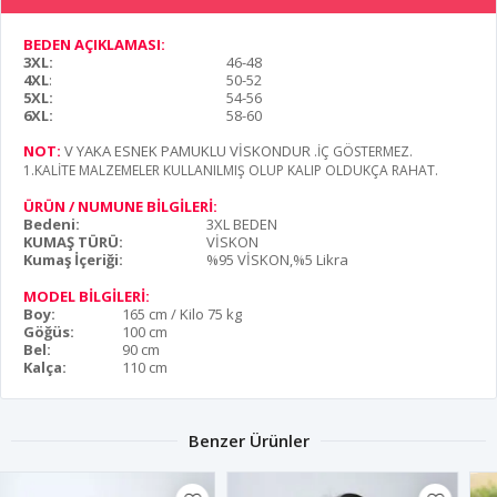
BEDEN AÇIKLAMASI:
3XL:
46-48
4XL
:
50-52
5XL:
54-56
6XL:
58-60
NOT:
V YAKA ESNEK PAMUKLU VİSKONDUR
.İÇ GÖSTERMEZ.
1.KALİTE MALZEMELER KULLANILMIŞ OLUP KALIP OLDUKÇA RAHAT.
ÜRÜN / NUMUNE BİLGİLERİ:
Bedeni:
3XL BEDEN
KUMAŞ TÜRÜ:
VİSKON
Kumaş İçeriği:
%95 VİSKON,%5 Likra
MODEL BİLGİLERİ:
Boy:
165 cm / Kilo 75 kg
Göğüs:
100 cm
Bel:
90 cm
Kalça:
110 cm
Benzer Ürünler