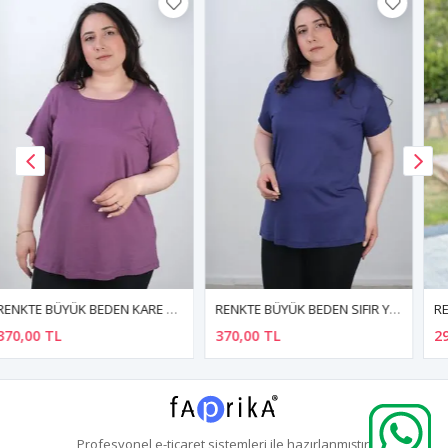
RENKTE BÜYÜK BEDEN SIFIR YAKA KISA KOL LACİVERT BASİC TSHİRT
RENKTE BÜYÜK BEDEN V YAKA KIRMIZI BLUZ
370,00 TL
290,00 TL
Profesyonel
e-ticaret
sistemleri ile hazırlanmıştır.