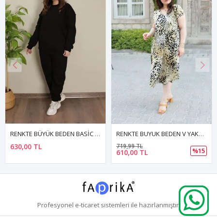
RENKTE BÜYÜK BEDEN BASİC ÜÇ İPLİK SİYAH TAKIM
RENKTE BUYUK BEDEN V YAKA DESENLİ ELBİSE
630,00 TL
719,99 TL
%15
610,00 TL
Profesyonel
e-ticaret
sistemleri ile hazırlanmıştır.