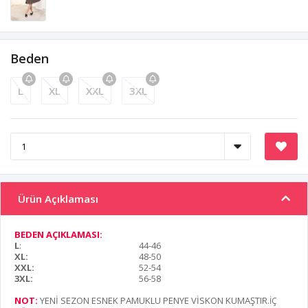
Beden
L
XL
XXL
3XL
Ürün Açıklaması
BEDEN AÇIKLAMASI:
L
:
44-46
XL:
48-50
XXL:
52-54
3XL:
56-58
NOT:
YENİ SEZON ESNEK PAMUKLU PENYE VİSKON KUMAŞTIR
.İÇ