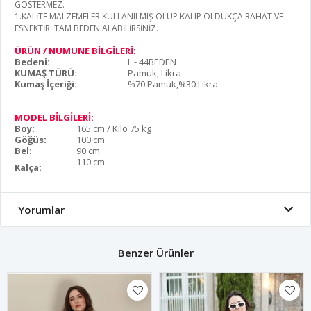
GÖSTERMEZ.
1.KALİTE MALZEMELER KULLANILMIŞ OLUP KALIP OLDUKÇA RAHAT VE
ESNEKTİR. TAM BEDEN ALABİLİRSİNİZ.
ÜRÜN / NUMUNE BİLGİLERİ:
Bedeni:
L - 44BEDEN
KUMAŞ TÜRÜ:
Pamuk, Likra
Kumaş İçeriği:
%70 Pamuk,%30 Likra
MODEL BİLGİLERİ:
Boy:
165 cm / Kilo 75 kg
Göğüs:
100 cm
Bel:
90 cm
110 cm
Kalça:
Yorumlar
Benzer Ürünler