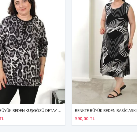
RENKTE BÜYÜK BEDEN BASİC ASKILI DESENLİ ELBİSE
TL
400,00 TL