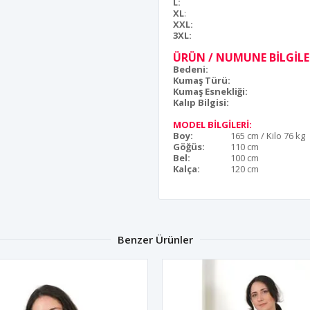
L:
XL
:
XXL:
3XL:
ÜRÜN / NUMUNE BİLGİLER
Bedeni:
Kumaş Türü:
Kumaş Esnekliği:
Kalıp Bilgisi:
MODEL BİLGİLERİ:
Boy:
165 cm / Kilo 76 kg
Göğüs:
110 cm
Bel:
100 cm
Kalça:
120 cm
Benzer Ürünler