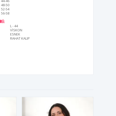
44-46
48-50
52-54
56-58
İ:
L - 44
VİSKON
ESNEK
RAHAT KALIP