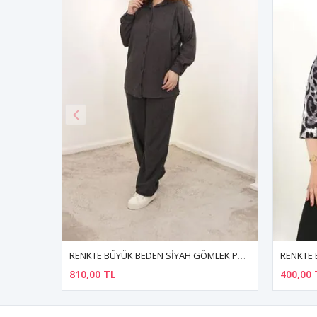
RENKTE BÜYÜK BEDEN SİYAH GÖMLEK PANTOLON TAKIMI
RENKTE BÜYÜK BEDEN KUŞGÖZÜ DETAY DESENLİ KAPRİ KOL BLUZ
400,00 TL
590,00 