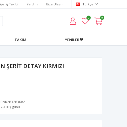
ipariş Takibi
Yardım
Bize Ulaşın
Türkçe
0
0
TAKIM
YENİLER💜
N ŞERİT DETAY KIRMIZI
RNK263763KRZ
7-10 iş günü