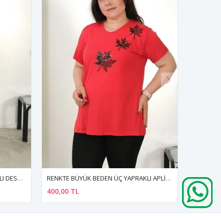
RENKTE BÜYÜK BEDEN ÜÇ YAPRAKLI APLİKELİ KIRMIZI BLUZ
RENKTE BÜYÜK BEDEN OMUZLARI PENCERELİ KOLLARI TAŞLI SAKS BLUZ
400,00 TL
400,00 