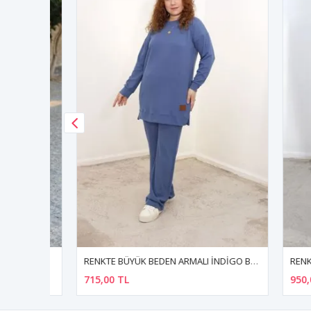
RENKTE ÖZEL ÜRETİM BÜYÜK BEDEN GÜNLÜK TAKIM
RENKTE BÜYÜK BEDEN ARMALI İNDİGO BURGU TAKIM
715,00 TL
950,00 