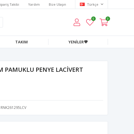
ipariş Takibi
Yardım
Bize Ulaşın
Türkçe
0
0
TAKIM
YENİLER💜
M PAMUKLU PENYE LACİVERT
RNK261295LCV