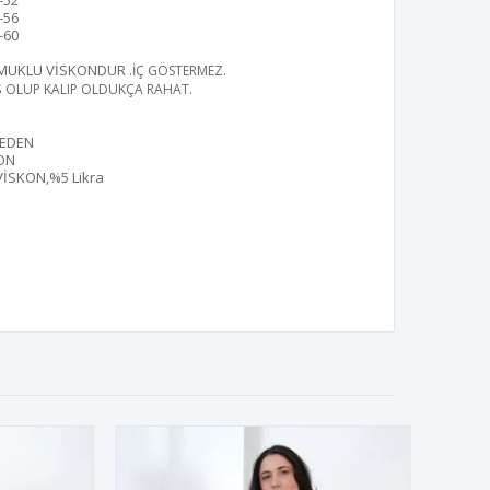
-52
-56
-60
AMUKLU VİSKONDUR
.İÇ GÖSTERMEZ.
IŞ OLUP KALIP OLDUKÇA RAHAT.
BEDEN
ON
VİSKON,%5 Likra