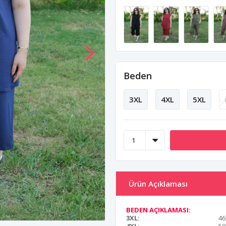
Beden
3XL
4XL
5XL
Ürün Açıklaması
BEDEN AÇIKLAMASI:
3XL:
46