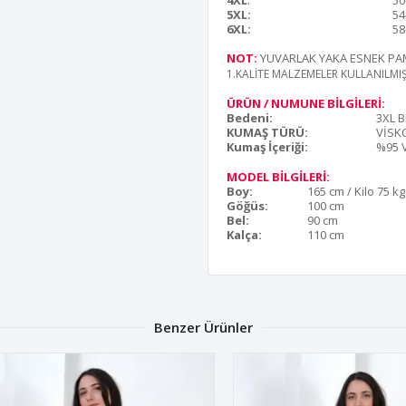
4XL
:
50
5XL:
54
6XL:
58
NOT:
YUVARLAK YAKA ESNEK P
1.KALİTE MALZEMELER KULLANILM
ÜRÜN / NUMUNE BİLGİLERİ:
Bedeni:
3XL 
KUMAŞ TÜRÜ:
VİSK
Kumaş İçeriği:
%95 
MODEL BİLGİLERİ:
Boy:
165 cm / Kilo 75 kg
Göğüs:
100 cm
Bel:
90 cm
Kalça:
110 cm
Benzer Ürünler