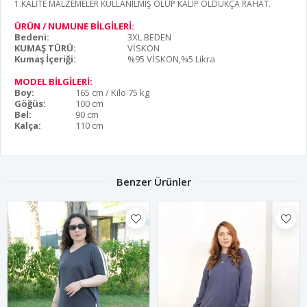
1.KALİTE MALZEMELER KULLANILMIŞ OLUP KALIP OLDUKÇA RAHAT.
ÜRÜN / NUMUNE BİLGİLERİ:
Bedeni:
3XL BEDEN
KUMAŞ TÜRÜ:
VİSKON
Kumaş İçeriği:
%95 VİSKON,%5 Likra
MODEL BİLGİLERİ:
Boy:
165 cm / Kilo 75 kg
Göğüs:
100 cm
Bel:
90 cm
Kalça:
110 cm
Benzer Ürünler