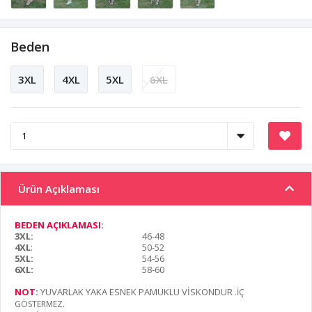
Beden
3XL
4XL
5XL
6XL
Ürün Açıklaması
BEDEN AÇIKLAMASI:
3XL:
46-48
4XL
:
50-52
5XL:
54-56
6XL:
58-60
NOT:
YUVARLAK YAKA ESNEK PAMUKLU VİSKONDUR
.İÇ
GÖSTERMEZ.