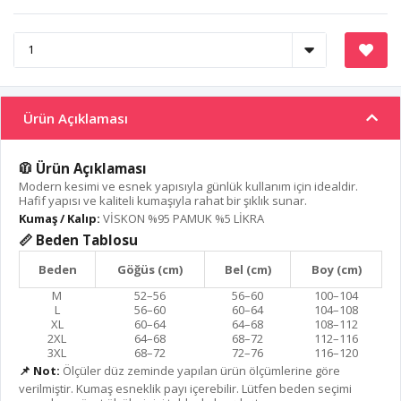
Ürün Açıklaması
🧥 Ürün Açıklaması
Modern kesimi ve esnek yapısıyla günlük kullanım için idealdir.
Hafif yapısı ve kaliteli kumaşıyla rahat bir şıklık sunar.
Kumaş / Kalıp:
VİSKON %95 PAMUK %5 LİKRA
📏 Beden Tablosu
Beden
Göğüs (cm)
Bel (cm)
Boy (cm)
M
52–56
56–60
100–104
L
56–60
60–64
104–108
XL
60–64
64–68
108–112
2XL
64–68
68–72
112–116
3XL
68–72
72–76
116–120
📌 Not:
Ölçüler düz zeminde yapılan ürün ölçümlerine göre
verilmiştir. Kumaş esneklik payı içerebilir. Lütfen beden seçimi