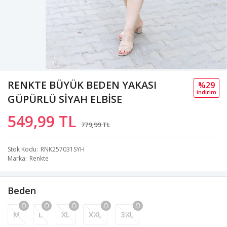
RENKTE BÜYÜK BEDEN YAKASI
%29
i̇ndi̇ri̇m
GÜPÜRLÜ SİYAH ELBİSE
549,99 TL
779,99 TL
Stok Kodu
RNK257031SYH
Marka
Renkte
Beden
M
L
XL
XXL
3XL