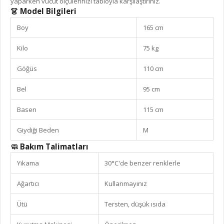
yaparken vücut ölçülerinizi tabloyla karşılaştırınız.
👗 Model Bilgileri
Boy
165 cm
Kilo
75 kg
Göğüs
110 cm
Bel
95 cm
Basen
115 cm
Giydiği Beden
M
🧼 Bakım Talimatları
Yıkama
30°C'de benzer renklerle
Ağartıcı
Kullanmayınız
Ütü
Tersten, düşük ısıda