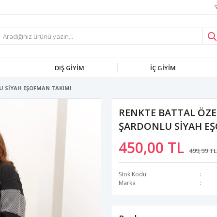
S
DIŞ GİYİM
İÇ GİYİM
U SİYAH EŞOFMAN TAKIMI
RENKTE BATTAL ÖZ
ŞARDONLU SİYAH E
450,00 TL
499,99 TL
Stok Kodu
Marka