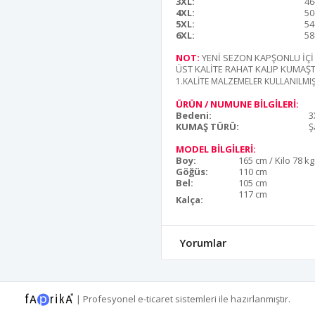
3XL:
46
4XL:
50
5XL:
54
6XL:
58
NOT:
YENİ SEZON KAPŞONLU İÇİ 
ÜST KALİTE RAHAT KALIP KUMAŞT
1.KALİTE MALZEMELER KULLANILMIŞ
ÜRÜN / NUMUNE BİLGİLERİ:
Bedeni:
3
KUMAŞ TÜRÜ:
Ş
MODEL BİLGİLERİ:
Boy:
165 cm / Kilo 78 kg
Göğüs:
110 cm
Bel:
105 cm
117 cm
Kalça:
Yorumlar
|
Profesyonel
e-ticaret
sistemleri ile hazırlanmıştır.