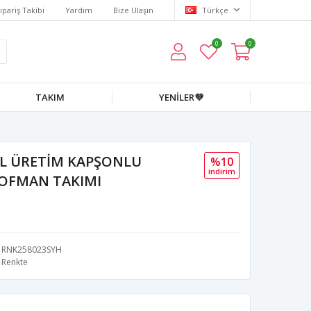
ipariş Takibi
Yardım
Bize Ulaşın
Türkçe
0
0
TAKIM
YENİLER💜
EL ÜRETİM KAPŞONLU
%10
i̇ndi̇ri̇m
ŞOFMAN TAKIMI
RNK258023SYH
Renkte