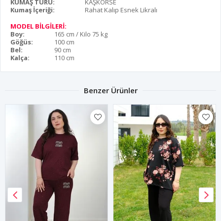
KUMAŞ TÜRÜ:
KAŞKORSE
Kumaş İçeriği:
Rahat Kalıp Esnek Likralı
MODEL BİLGİLERİ:
Boy:
165 cm / Kilo 75 kg
Göğüs:
100 cm
Bel:
90 cm
Kalça:
110 cm
Benzer Ürünler