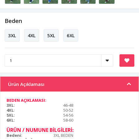
Beden
3XL
4XL
5XL
6XL
Ürün Açıklaması
BEDEN AÇIKLAMASI:
3XL:
46-48
4XL
:
50-52
5XL:
54-56
6XL:
58-60
ÜRÜN / NUMUNE BİLGİLERİ:
Bedeni:
3XL BEDEN